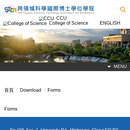
跳
到
CCU
主
College of Science
ENGLISH
要
內
容
區
MENU
首頁
Download
Forms
Forms
No.168, Sec. 1, University Rd., Minhsiung, Chiayi 621301,