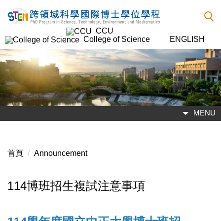
跳
到
CCU
主
College of Science
ENGLISH
要
內
容
區
MENU
首頁
Announcement
114博班招生複試注意事項