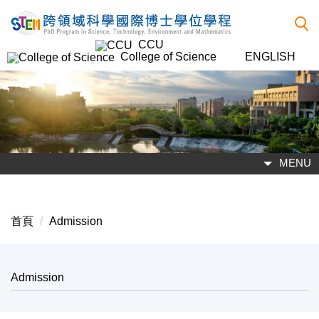
跳
到
CCU
主
College of Science
ENGLISH
要
內
容
區
MENU
首頁
Admission
Admission